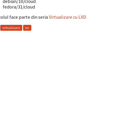
debian/10/cloud
fedora/31/cloud
colul face parte din seria
Virtualizare cu LXD
virtualizare
lxc