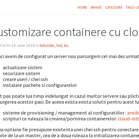
HOME
ARHIVE
CATEGORII
TAGS-U
ustomizare containere cu clo
t la Fri 15 June 2018 in
tutoriale, lxd, lxc
ci avem de configurat un server nou parcurgem cel mai des urmato
actualizare sistem
securizare sistem
creare useri / chei ssh
instalare pachete si configurarelor
t pas poate lua timp indelungat in cazul multor servere sau plicti
urgerea acestor pasi. De aceea exista exista solutii pentru acest lu
sisteme de provisioning / management al configuratiilor :
ansib
scripturi ce ruleaza la crearea/pornirea containerelor:
cloud-init
a optiune fie presupune existenta unei chei ssh pentru conectare 
ite de la un master, cea de a doua ruleaza la initializarea containe