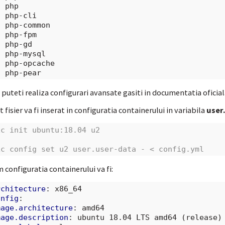
-
php
-
php-cli
-
php-common
-
php-fpm
-
php-gd
-
php-mysql
-
php-opcache
-
php-pear
puteti realiza configurari avansate gasiti in documentatia oficia
t fisier va fi inserat in configuratia containerului in variabila
user
xc init ubuntu:18.04 u2
xc config set u2 user.user-data - < config.yml
 configuratia containerului va fi:
rchitecture
:
x86_64
onfig
:
mage.architecture
:
amd64
mage.description
:
ubuntu 18.04 LTS amd64 (release)