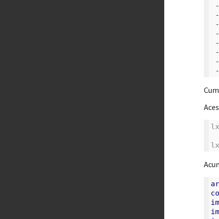
Cum 
Aces
l
l
Acum
a
c
i
i