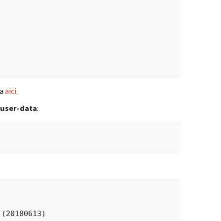
la
aici
.
.user-data
:
 (20180613)