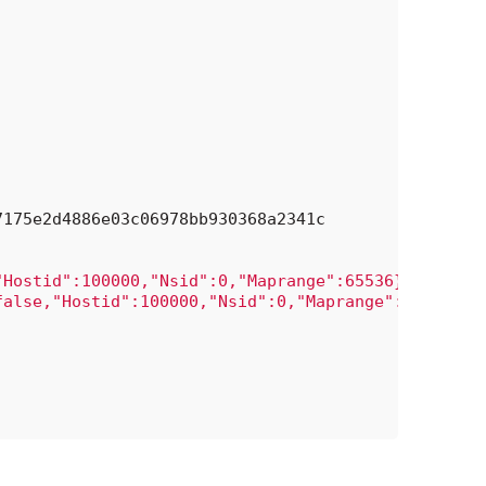
7175e2d4886e03c06978bb930368a2341c
"Hostid":100000,"Nsid":0,"Maprange":65536},{"Isuid
false,"Hostid":100000,"Nsid":0,"Maprange":65536},{