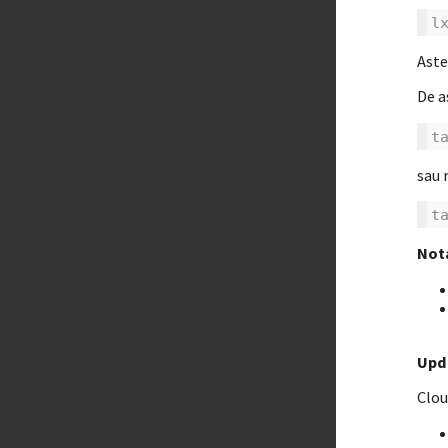
l
Aste
De a
t
sau 
t
Not
Upd
Clou