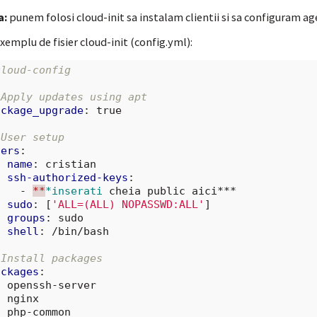
a:
punem folosi cloud-init sa instalam clientii si sa configuram ag
xemplu de fisier cloud-init (config.yml):
cloud-config
 Apply updates using apt
ackage_upgrade
:
true
 User setup
sers
:
-
name
:
cristian
ssh-authorized-keys
:
-
**
*inserati
cheia public aici***
sudo
:
[
'ALL=(ALL)
NOPASSWD:ALL'
]
groups
:
sudo
shell
:
/bin/bash
 Install packages
ackages
:
-
openssh-server
-
nginx
-
php-common