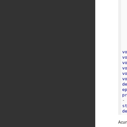
v
v
v
v
v
v
d
e
p
-
s
d
Acum