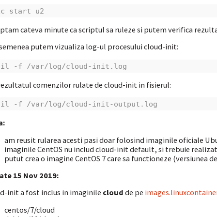
xc start u2
ptam cateva minute ca scriptul sa ruleze si putem verifica rezulta
semenea putem vizualiza log-ul procesului cloud-init:
ail -f /var/log/cloud-init.log
rezultatul comenzilor rulate de cloud-init in fisierul:
ail -f /var/log/cloud-init-output.log
a:
am reusit rularea acesti pasi doar folosind imaginile oficiale Ub
imaginile CentOS nu includ cloud-init default, si trebuie realiz
putut crea o imagine CentOS 7 care sa functioneze (versiunea de 
ate 15 Nov 2019:
d-init a fost inclus in imaginile
cloud
de pe
images.linuxcontaine
centos/7/cloud