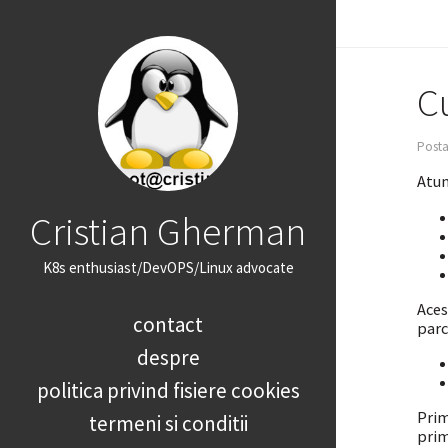
C
Posta
Atun
Cristian Gherman
K8s enthusiast/DevOPS/Linux advocate
Aces
contact
parc
despre
politica privind fisiere cookies
Prim
termeni si conditii
prim