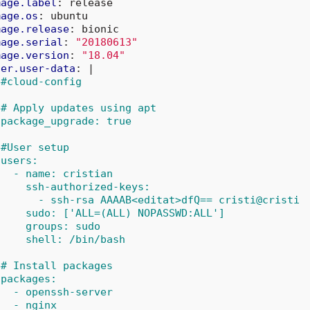
mage.label
:
release
mage.os
:
ubuntu
mage.release
:
bionic
mage.serial
:
"20180613"
mage.version
:
"18.04"
ser.user-data
:
|
#cloud-config
# Apply updates using apt
package_upgrade: true
#User setup
users:
- name: cristian
ssh-authorized-keys:
- ssh-rsa AAAAB<editat>dfQ== cristi@cristi
sudo: ['ALL=(ALL) NOPASSWD:ALL']
groups: sudo
shell: /bin/bash
# Install packages
packages:
- openssh-server
- nginx