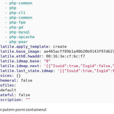
- php-common
- php
- php-cli
- php-common
- php-fpm
- php-gd
- php-mysql
- php-opcache
- php-pear
olatile.apply_template
:
create
olatile.base_image
:
ae465acff89b1a40b20b9143f97d62
olatile.eth0.hwaddr
:
00:16:3e:cf:6c:f7
olatile.idmap.base
:
"0"
olatile.idmap.next
:
'[{"Isuid":true,"Isgid":false,
olatile.last_state.idmap
:
'[{"Isuid":true,"Isgid":
evices
:
{}
phemeral
:
false
rofiles
:
default
tateful
:
false
escription
:
""
 putem porni containerul: