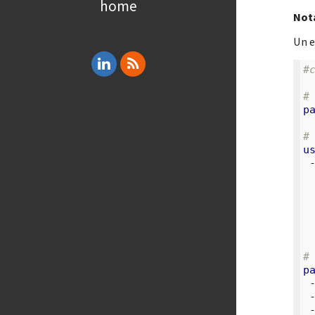
home
Not
Un e
#
#
p
#
u
#
p