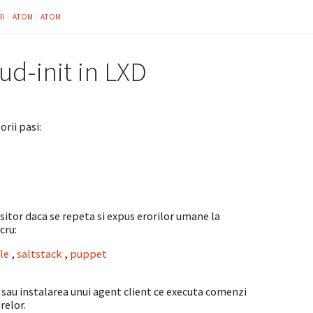
RI
ATOM
ATOM
ud-init in LXD
rii pasi:
sitor daca se repeta si expus erorilor umane la
cru:
le
,
saltstack
,
puppet
sau instalarea unui agent client ce executa comenzi
relor.