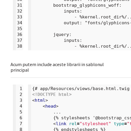
31
        bootstrap_glyphicons_woff:

32
            inputs:

33
                - %kernel.root_dir%/.
34
            output: "fonts/glyphicons-
35
36
        jquery:

37
            inputs:

38
Acum putem include aceste librarii in sablonul
principal
 1
 2
<!DOCTYPE html>
 3
<
html
>
 4
<
head
>
 5
        ...

 6
        {% stylesheets '@bootstrap_css
 7
<
link
rel
=
"stylesheet"
type
=
"
 8
        {% endstylesheets %}
