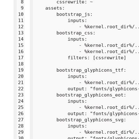
 8
        cssrewrite: ~

 9
    assets:

10
        bootstrap_js:

11
            inputs:

12
                - %kernel.root_dir%/..
13
        bootstrap_css:

14
            inputs:

15
                - %kernel.root_dir%/..
16
                - %kernel.root_dir%/.
17
            filters: [cssrewrite]

18
19
        bootstrap_glyphicons_ttf:

20
            inputs:

21
                - %kernel.root_dir%/.
22
            output: "fonts/glyphicons-
23
        bootstrap_glyphicons_eot:

24
            inputs:

25
                - %kernel.root_dir%/.
26
            output: "fonts/glyphicons-
27
        bootstrap_glyphicons_svg:

28
            inputs:

29
                - %kernel.root_dir%/.
30
            output: "fonts/glyphicons-