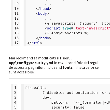
 9
        ...

10
</
head
>
11
<
body
>
12
        ...

13
        {% javascripts '@jquery' '@boo
14
<
script
type
=
"text/javascript
15
        {% endjavascripts %}

16
</
body
>
17
</
html
>
Mai recomand sa modificati si fisierul
app\config\security.yml
in cazul cand folositi reguli
de access a paginilor, incluzand
fonts
in lista celor ce
sunt accesibile:
1
firewalls:

2
        # disables authentication for 
3
        dev:

4
            pattern:  ^/(_(profiler|wdt
5