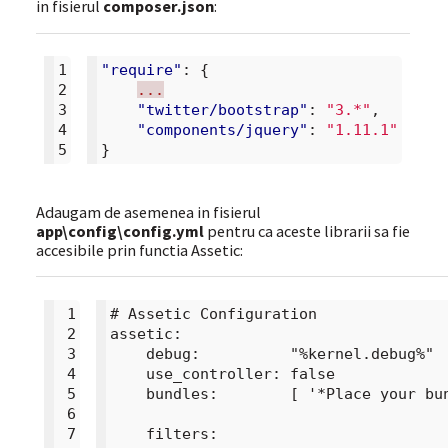
in fisierul
composer.json
:
1
"require"
:
{
2
...
3
"twitter/bootstrap"
:
"3.*"
,
4
"components/jquery"
:
"1.11.1"
5
}
Adaugam de asemenea in fisierul
app\config\config.yml
pentru ca aceste librarii sa fie
accesibile prin functia Assetic:
 1
# Assetic Configuration

 2
assetic:

 3
    debug:          "%kernel.debug%"

 4
    use_controller: false

 5
    bundles:        [ '*Place your bun
 6
 7
    filters:
