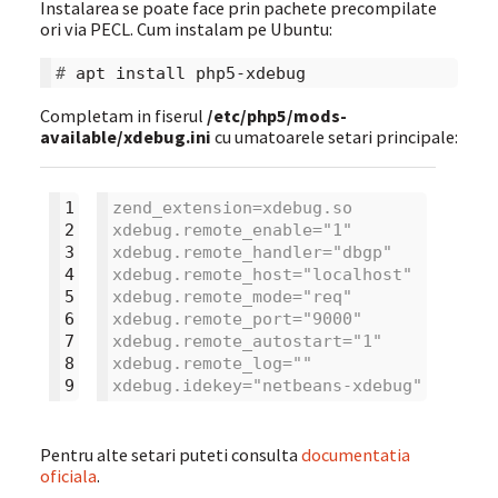
Instalarea se poate face prin pachete precompilate
ori via PECL. Cum instalam pe Ubuntu:
# 
apt
install
Completam in fiserul
/etc/php5/mods-
available/xdebug.ini
cu umatoarele setari principale:
1
zend_extension=xdebug.so
2
xdebug.remote_enable="1"
3
xdebug.remote_handler="dbgp"
4
xdebug.remote_host="localhost"
5
xdebug.remote_mode="req"
6
xdebug.remote_port="9000"
7
xdebug.remote_autostart="1"
8
xdebug.remote_log=""
9
xdebug.idekey="netbeans-xdebug"
Pentru alte setari puteti consulta
documentatia
oficiala
.