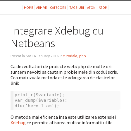
HOME
ARHIVE
CATEGORII
TAGS-URI
ATOM
ATOM
Integrare Xdebug cu
Netbeans
Postat la Sat 16 January 2016 in
tutoriale, php
Ca dezvoltatori de proiecte web/php de multe ori
suntem nevoiti sa cautam problemele din codul scris.
Cea mai uzuala metoda este adaugarea de clasicelor
linii:
print_r($variable);
var_dump($variable);
die('here I am');
O metoda mai eficienta insa este utilizarea extensiei
Xdebug
ce permite afisarea multor informatii utile.