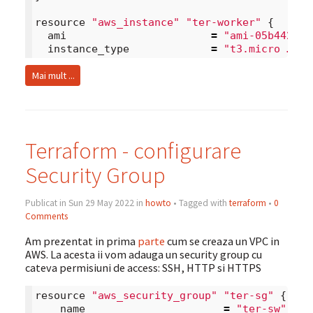
resource
"aws_instance"
"ter-worker"
{
ami
=
"ami-05b442918
instance_type
=
"t3.micro …
Mai mult ...
Terraform - configurare
Security Group
Publicat in Sun 29 May 2022 in
howto
• Tagged with
terraform
•
0
Comments
Am prezentat in prima
parte
cum se creaza un VPC in
AWS. La acesta ii vom adauga un security group cu
cateva permisiuni de access: SSH, HTTP si HTTPS
resource
"aws_security_group"
"ter-sg"
{
name
=
"ter-sw"