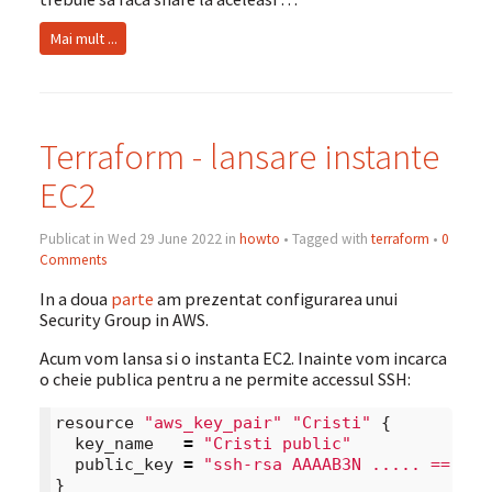
Mai mult ...
Terraform - lansare instante
EC2
Publicat in Wed 29 June 2022 in
howto
• Tagged with
terraform
•
0
Comments
In a doua
parte
am prezentat configurarea unui
Security Group in AWS.
Acum vom lansa si o instanta EC2. Inainte vom incarca
o cheie publica pentru a ne permite accessul SSH:
resource
"aws_key_pair"
"Cristi"
{
key_name
=
"Cristi public"
public_key
=
"ssh-rsa AAAAB3N ..... == cri
}