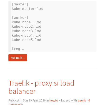
[master]
kube-master.lxd
[worker]
kube-node1.lxd
kube-node2.lxd
kube-node3.lxd
kube-node4.lxd
kube-node5.lxd
[reg …
Mai mult ...
Traefik - proxy si load
balancer
Publicat in Sun 19 April 2020 in
howto
• Tagged with
traefik
•
0
Comments