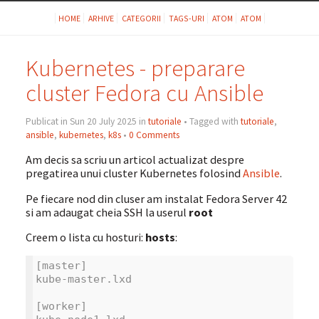
HOME
ARHIVE
CATEGORII
TAGS-URI
ATOM
ATOM
Kubernetes - preparare
cluster Fedora cu Ansible
Publicat in Sun 20 July 2025 in
tutoriale
• Tagged with
tutoriale
,
ansible
,
kubernetes
,
k8s
•
0 Comments
Am decis sa scriu un articol actualizat despre
pregatirea unui cluster Kubernetes folosind
Ansible
.
Pe fiecare nod din cluser am instalat Fedora Server 42
si am adaugat cheia SSH la userul
root
Creem o lista cu hosturi:
hosts
:
[master]
kube-master.lxd
[worker]