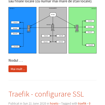
sau filiale locale (cu numar mai mare de staii locale).
Nodul …
Mai mult ...
Traefik - configurare SSL
Publicat in Sun 21 June 2020 in
howto
• Tagged with
traefik
•
0