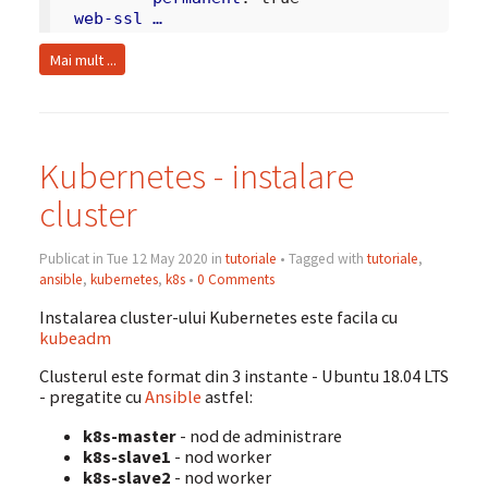
web-ssl …
Mai mult ...
Kubernetes - instalare
cluster
Publicat in Tue 12 May 2020 in
tutoriale
• Tagged with
tutoriale
,
ansible
,
kubernetes
,
k8s
•
0 Comments
Instalarea cluster-ului Kubernetes este facila cu
kubeadm
Clusterul este format din 3 instante - Ubuntu 18.04 LTS
- pregatite cu
Ansible
astfel:
k8s-master
- nod de administrare
k8s-slave1
- nod worker
k8s-slave2
- nod worker