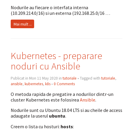
Nodurile au fiecare o interfata interna
(10.209.214.0/16) si un externa (192.168.25.0/16 …
Mai mult ...
Kubernetes - preparare
noduri cu Ansible
Publicat in Mon 11 May 2020 in
tutoriale
• Tagged with
tutoriale
,
ansible
,
kubernetes
,
k8s
•
0 Comments
O metoda rapida de pregatire a nodurilor dintr-un
cluster Kubernetes este folosirea
Ansible
.
Nodurile sunt cu Ubuntu 18.04 LTS si au cheile de access
adaugate la userul
ubuntu
.
Creem o lista cu hosturi:
hosts
: