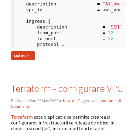
description
=
"Allow traff
vpc_id
=
aws_vpc
.
ter
-
ingress
{
description
=
"SSH"
from_port
=
22
to_port
=
22
protocol …
Mai mult ...
Terraform - configurare VPC
Publicat in Sun 22 May 2022 in
howto
• Tagged with
terraform
•
0
Comments
Terraform
este o aplicatie ce permite crearea si
configurarea infrastructurii ce ruleaza de obicei in
cloud ca si cod (IaC) intr-un mod foarte rapid.