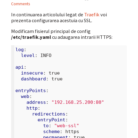
Comments
In continuarea articolului legat de
Traefik
voi
prezenta configurarea acestuia cu SSL.
Modificam fisierul principal de config
/etc/traefik.yaml
cu adaugarea intrarii HTTPS:
log
:
level
:
INFO
api
:
insecure
:
true
dashboard
:
true
entryPoints
:
web
:
address
:
"192.168.25.200:80"
http
:
redirections
:
entryPoint
:
to
:
"web-ssl"
scheme
:
https
permanent
:
true