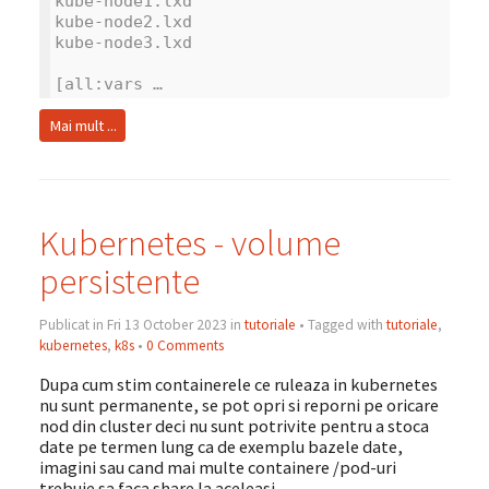
kube-node1.lxd
kube-node2.lxd
kube-node3.lxd
[all:vars …
Mai mult ...
Kubernetes - volume
persistente
Publicat in Fri 13 October 2023 in
tutoriale
• Tagged with
tutoriale
,
kubernetes
,
k8s
•
0 Comments
Dupa cum stim containerele ce ruleaza in kubernetes
nu sunt permanente, se pot opri si reporni pe oricare
nod din cluster deci nu sunt potrivite pentru a stoca
date pe termen lung ca de exemplu bazele date,
imagini sau cand mai multe containere /pod-uri
trebuie sa faca share la aceleasi …