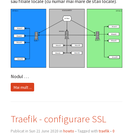
sau filiale locale (cu numar mai mare de staii locale).
Nodul …
Mai mult ...
Traefik - configurare SSL
Publicat in Sun 21 June 2020 in
howto
• Tagged with
traefik
•
0