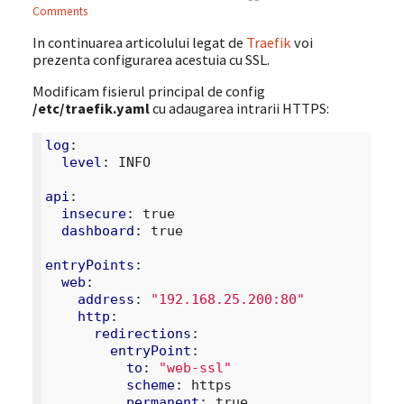
Comments
In continuarea articolului legat de
Traefik
voi
prezenta configurarea acestuia cu SSL.
Modificam fisierul principal de config
/etc/traefik.yaml
cu adaugarea intrarii HTTPS:
log
:
level
:
INFO
api
:
insecure
:
true
dashboard
:
true
entryPoints
:
web
:
address
:
"192.168.25.200:80"
http
:
redirections
:
entryPoint
:
to
:
"web-ssl"
scheme
:
https
permanent
:
true