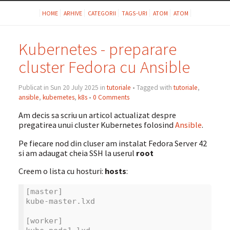
HOME
ARHIVE
CATEGORII
TAGS-URI
ATOM
ATOM
Kubernetes - preparare
cluster Fedora cu Ansible
Publicat in Sun 20 July 2025 in
tutoriale
• Tagged with
tutoriale
,
ansible
,
kubernetes
,
k8s
•
0 Comments
Am decis sa scriu un articol actualizat despre
pregatirea unui cluster Kubernetes folosind
Ansible
.
Pe fiecare nod din cluser am instalat Fedora Server 42
si am adaugat cheia SSH la userul
root
Creem o lista cu hosturi:
hosts
:
[master]
kube-master.lxd
[worker]