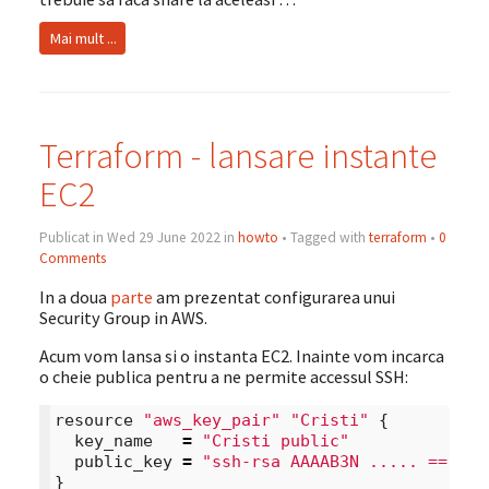
Mai mult ...
Terraform - lansare instante
EC2
Publicat in Wed 29 June 2022 in
howto
• Tagged with
terraform
•
0
Comments
In a doua
parte
am prezentat configurarea unui
Security Group in AWS.
Acum vom lansa si o instanta EC2. Inainte vom incarca
o cheie publica pentru a ne permite accessul SSH:
resource
"aws_key_pair"
"Cristi"
{
key_name
=
"Cristi public"
public_key
=
"ssh-rsa AAAAB3N ..... == cri
}