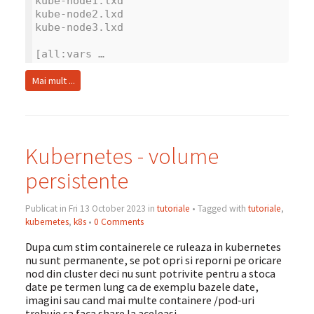
kube-node1.lxd
kube-node2.lxd
kube-node3.lxd
[all:vars …
Mai mult ...
Kubernetes - volume
persistente
Publicat in Fri 13 October 2023 in
tutoriale
• Tagged with
tutoriale
,
kubernetes
,
k8s
•
0 Comments
Dupa cum stim containerele ce ruleaza in kubernetes
nu sunt permanente, se pot opri si reporni pe oricare
nod din cluster deci nu sunt potrivite pentru a stoca
date pe termen lung ca de exemplu bazele date,
imagini sau cand mai multe containere /pod-uri
trebuie sa faca share la aceleasi …