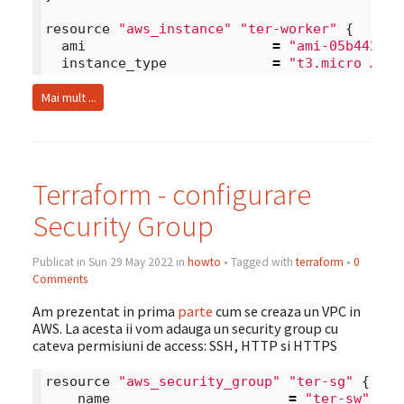
resource
"aws_instance"
"ter-worker"
{
ami
=
"ami-05b442918
instance_type
=
"t3.micro …
Mai mult ...
Terraform - configurare
Security Group
Publicat in Sun 29 May 2022 in
howto
• Tagged with
terraform
•
0
Comments
Am prezentat in prima
parte
cum se creaza un VPC in
AWS. La acesta ii vom adauga un security group cu
cateva permisiuni de access: SSH, HTTP si HTTPS
resource
"aws_security_group"
"ter-sg"
{
name
=
"ter-sw"