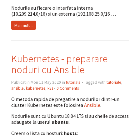
Nodurile au fiecare o interfata interna
(10.209.214.0/16) si un externa (192.168.25.0/16 …
Mai mult ...
Kubernetes - preparare
noduri cu Ansible
Publicat in Mon 11 May 2020 in
tutoriale
• Tagged with
tutoriale
,
ansible
,
kubernetes
,
k8s
•
0 Comments
O metoda rapida de pregatire a nodurilor dintr-un
cluster Kubernetes este folosirea
Ansible
.
Nodurile sunt cu Ubuntu 18.04 LTS si au cheile de access
adaugate la userul
ubuntu
.
Creem o lista cu hosturi:
hosts
: