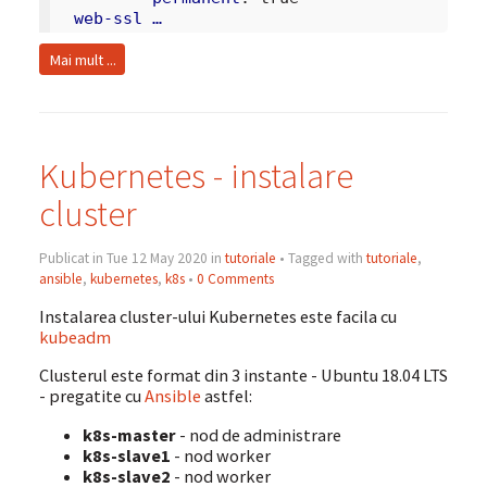
web-ssl …
Mai mult ...
Kubernetes - instalare
cluster
Publicat in Tue 12 May 2020 in
tutoriale
• Tagged with
tutoriale
,
ansible
,
kubernetes
,
k8s
•
0 Comments
Instalarea cluster-ului Kubernetes este facila cu
kubeadm
Clusterul este format din 3 instante - Ubuntu 18.04 LTS
- pregatite cu
Ansible
astfel:
k8s-master
- nod de administrare
k8s-slave1
- nod worker
k8s-slave2
- nod worker