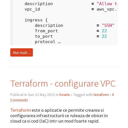
description
=
"Allow traff
vpc_id
=
aws_vpc
.
ter
-
ingress
{
description
=
"SSH"
from_port
=
22
to_port
=
22
protocol …
Mai mult ...
Terraform - configurare VPC
Publicat in Sun 22 May 2022 in
howto
• Tagged with
terraform
•
0
Comments
Terraform
este o aplicatie ce permite crearea si
configurarea infrastructurii ce ruleaza de obicei in
cloud ca si cod (IaC) intr-un mod foarte rapid.