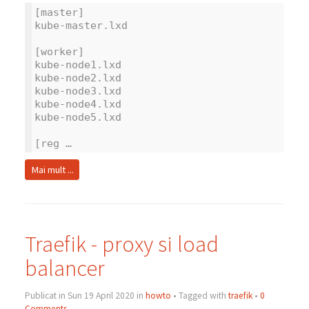
[master]
kube-master.lxd
[worker]
kube-node1.lxd
kube-node2.lxd
kube-node3.lxd
kube-node4.lxd
kube-node5.lxd
[reg …
Mai mult ...
Traefik - proxy si load
balancer
Publicat in Sun 19 April 2020 in
howto
• Tagged with
traefik
•
0
Comments