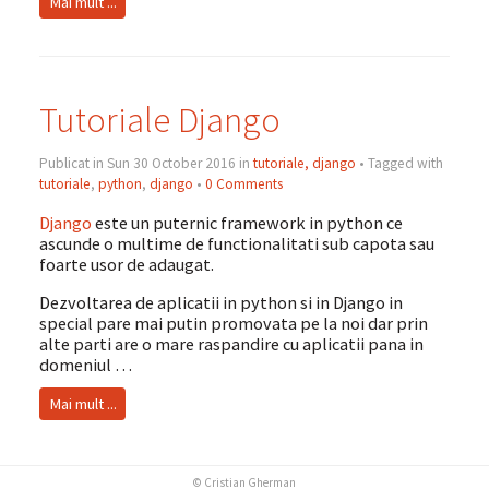
Mai mult ...
Tutoriale Django
Publicat in Sun 30 October 2016 in
tutoriale, django
• Tagged with
tutoriale
,
python
,
django
•
0 Comments
Django
este un puternic framework in python ce
ascunde o multime de functionalitati sub capota sau
foarte usor de adaugat.
Dezvoltarea de aplicatii in python si in Django in
special pare mai putin promovata pe la noi dar prin
alte parti are o mare raspandire cu aplicatii pana in
domeniul …
Mai mult ...
© Cristian Gherman