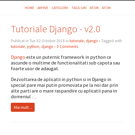
HOME
ARHIVE
CATEGORII
TAGS-URI
ATOM
ATOM
Tutoriale Django - v2.0
Publicat in Tue 02 October 2018 in
tutoriale, django
• Tagged with
tutoriale
,
python
,
django
•
0 Comments
Django
este un puternic framework in python ce
ascunde o multime de functionalitati sub capota sau
foarte usor de adaugat.
Dezvoltarea de aplicatii in python si in Django in
special pare mai putin promovata pe la noi dar prin
alte parti are o mare raspandire cu aplicatii pana in
domeniul …
Mai mult ...